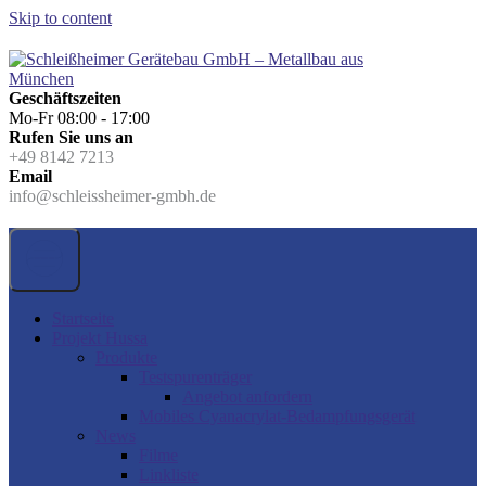
Skip to content
Geschäftszeiten
Schleißheimer Gerätebau GmbH - Metallbau aus München
Metall-und Gerätebau aus München Gröbenzell
Mo-Fr 08:00 - 17:00
Rufen Sie uns an
+49 8142 7213
Email
info@schleissheimer-gmbh.de
Startseite
Projekt Hussa
Produkte
Testspurenträger
Angebot anfordern
Mobiles Cyanacrylat-Bedampfungsgerät
News
Filme
Linkliste