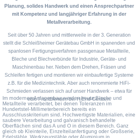
Planung, solides Handwerk und einen Ansprechpartner
mit Kompetenz und langjähriger Erfahrung in der
Metallverarbeitung.
Seit über 50 Jahren und mittlerweile in der 3. Generation
stellt die Schleißheimer Gerätebau GmbH in spanenden und
spanlosen Fertigungsverfahren passgenaue Metallteile,
Bleche und Blechverbünde für Industrie, Geräte- und
Maschinenbau her. Neben dem Drehen, Fräsen und
Schleifen fertigen und montieren wir einbaufertige Systeme
z.B. für die Medizintechnik. Aber auch renommierte HiFi-
Schmieden verlassen sich auf unser Handwerk – etwa für
Im modernen Anlagenbau werden heute Bleche und
edle Frontblenden bei HiEnd-Geräten.
Metallteile verarbeitet, bei denen Toleranzen im
Hundertstel-Millimeterbereich bereits ein
Ausschlusskriterium sind. Hochwertigste Materialien, eine
saubere Verarbeitung und galvanisch behandelte
Oberflächen sind das A und O in diesem Bereich. Ganz
gleich ob Kleinteile, Einzelteilanfertigung oder Großserie,
Edelstähle, Werkzeugstähle oder Aluminium in